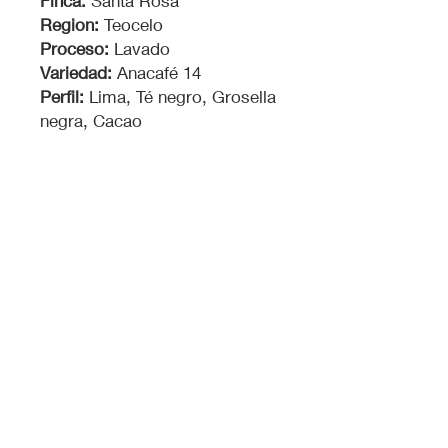
Finca:
Santa Rosa
Region:
Teocelo
Proceso:
Lavado
Variedad:
Anacafé 14
Perfil:
Lima, Té negro, Grosella
negra, Cacao
Certificación
*Todo nuestro café es evaluado y
calificado por panel certificado “Q”
superando los 80 puntos.
hola@vivalareformanda.com