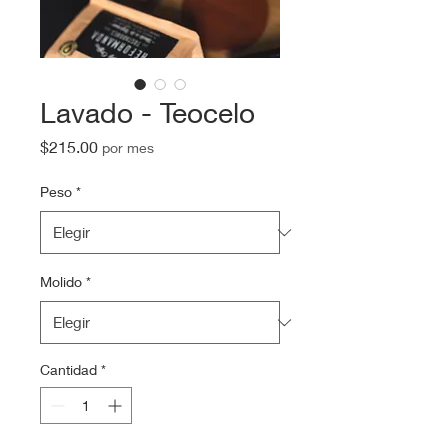
Lavado - Teocelo
Precio
$215.00
por mes
Peso
*
Molido
*
Cantidad
*