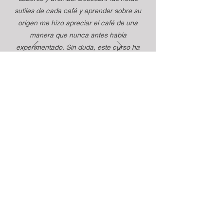
sutiles de cada café y aprender sobre su
origen me hizo apreciar el café de una
manera que nunca antes había
experimentado. Sin duda, este curso ha
transformado mi forma de disfrutar mi
taza diaria. ¡Muy recomendado!"
Alfredo Torres
Reserva tu experiencia